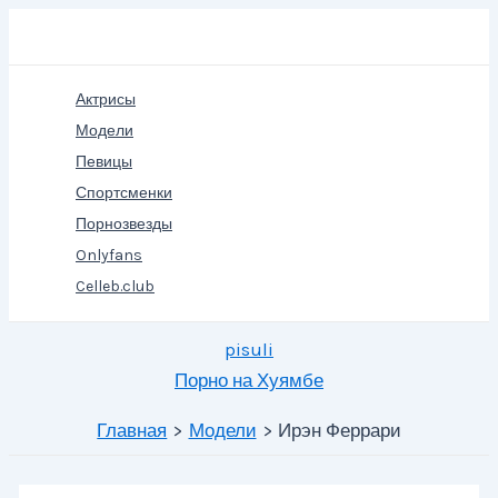
Перейти
Поиск
к
содержимому
Актрисы
Модели
Певицы
Спортсменки
Порнозвезды
Onlyfans
Celleb.club
pisuli
Порно на Хуямбе
Главная
Модели
Ирэн Феррари