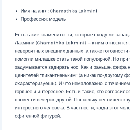
Имя на англ: Chamathka Lakmini
Профессия: модель
Есть такие знаменитости, которые сходу же запа
Лакмини (Chamathka Lakmini) — к ним относится.
невероятных внешних данных ,а также готовности
помогли милашке стать такой популярной. Но при 
задумывается задирать нос. Как и раньше, фифа 
ценителей "пикантненьким" (а никак по-другому ф
охарактеризуешь). И что немаловажно, с течением
горячее и интереснее. Есть и такие, кто согласил
провести вечерок-другой. Поскольку нет ничего кр
интересного человека. В частности, когда этот чел
офигенной фигурой.