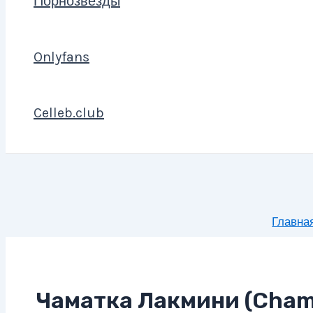
Порнозвезды
Onlyfans
Celleb.club
Главна
Чаматка Лакмини (Cham