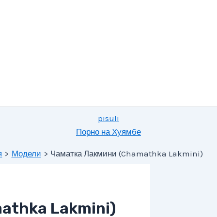
pisuli
Порно на Хуямбе
я
Модели
Чаматка Лакмини (Chamathka Lakmini)
athka Lakmini)