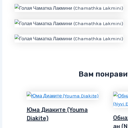
Вам понрави
Юма Диаките (Youma
Обна
Diakite)
ан (N