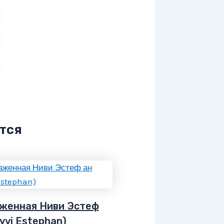
тся
женная Ниви Эстеф
yvi Estephan)