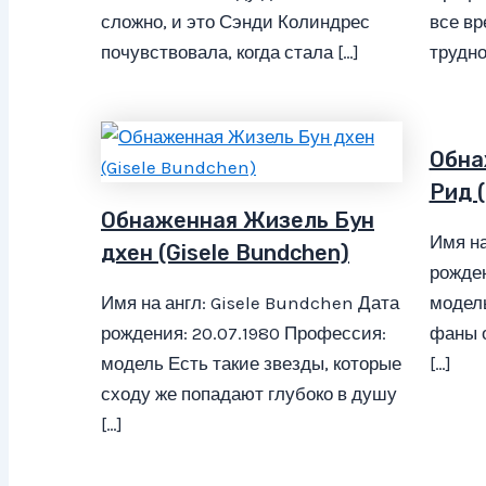
сложно, и это Сэнди Колиндрес
все вр
почувствовала, когда стала […]
трудно
Обна
Рид (
Обнаженная Жизель Бун
Имя на
дхен (Gisele Bundchen)
рожден
Имя на англ: Gisele Bundchen Дата
модел
рождения: 20.07.1980 Профессия:
фаны 
модель Есть такие звезды, которые
[…]
сходу же попадают глубоко в душу
[…]