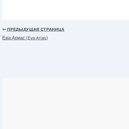
ПРЕДЫДУЩАЯ СТРАНИЦА
Навигация
Ева Ариас (Eva Arias)
по
записям