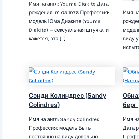
Имя на англ: Youma Diakite Дата
рождения: 01.05.1976 Профессия:
Имя на
модель Юма Диаките (Youma
рожден
Diakite) — сексуальная штучка, и
модел
кажется, эта […]
виду у
испыта
Сэнди Колиндрес (Sandy
Обна
Colindres)
берг
Имя на англ: Sandy Colindres
Имя на
Профессия: модель Быть
Дата р
постоянно на виду довольно
Профе