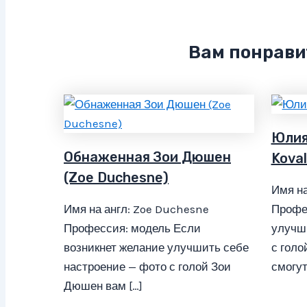
Вам понрави
Юлия
Обнаженная Зои Дюшен
Kova
(Zoe Duchesne)
Имя на
Имя на англ: Zoe Duchesne
Профе
Профессия: модель Если
улучш
возникнет желание улучшить себе
с гол
настроение — фото с голой Зои
смогут
Дюшен вам […]