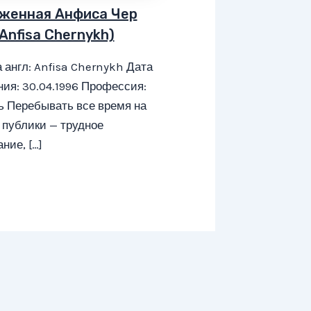
женная Анфиса Чер
Anfisa Chernykh)
 англ: Anfisa Chernykh Дата
ия: 30.04.1996 Профессия:
ь Перебывать все время на
 публики — трудное
ние, […]