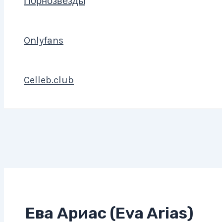
Порнозвезды
Onlyfans
Celleb.club
Ева Ариас (Eva Arias)