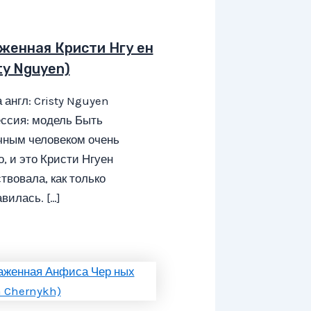
женная Кристи Нгу ен
ty Nguyen)
 англ: Cristy Nguyen
ссия: модель Быть
чным человеком очень
о, и это Кристи Нгуен
твовала, как только
вилась. […]