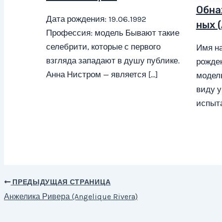
Обна
Дата рождения: 19.06.1992
ных (
Профессия: модель Бывают такие
селебрити, которые с первого
Имя на
взгляда западают в душу публике.
рожден
Анна Нистром — является […]
модел
виду у
испыта
ПРЕДЫДУЩАЯ СТРАНИЦА
Навигация
Анжелика Ривера (Angelique Rivera)
по
записям