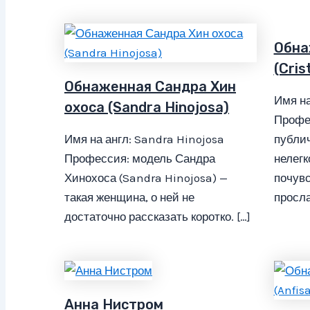
Обна
(Cris
Обнаженная Сандра Хин
Имя на
охоса (Sandra Hinojosa)
Профе
Имя на англ: Sandra Hinojosa
публи
Профессия: модель Сандра
нелегк
Хинохоса (Sandra Hinojosa) —
почувс
такая женщина, о ней не
просла
достаточно рассказать коротко. […]
Анна Нистром