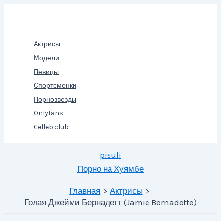
Перейти
Поиск
к
содержимому
Актрисы
Модели
Певицы
Спортсменки
Порнозвезды
Onlyfans
Celleb.club
pisuli
Порно на Хуямбе
Главная
Актрисы
Голая Джейми Бернадетт (Jamie Bernadette)