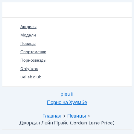
Перейти
Поиск
к
содержимому
Актрисы
Модели
Певицы
Спортсменки
Порнозвезды
Onlyfans
Celleb.club
pisuli
Порно на Хуямбе
Главная
Певицы
Джордан Лейн Прайс (Jordan Lane Price)