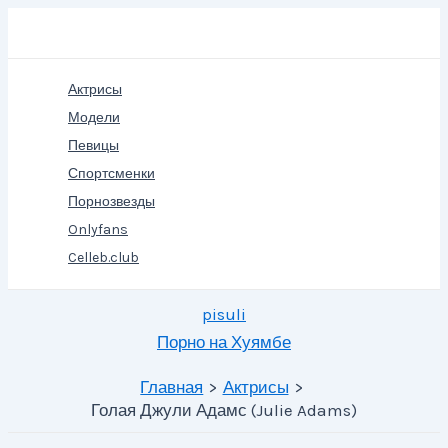
Перейти
Поиск
к
содержимому
Актрисы
Модели
Певицы
Спортсменки
Порнозвезды
Onlyfans
Celleb.club
pisuli
Порно на Хуямбе
Главная
Актрисы
Голая Джули Адамс (Julie Adams)