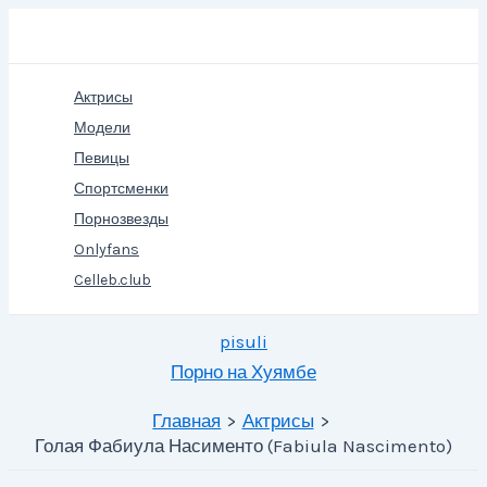
Перейти
Поиск
к
содержимому
Актрисы
Модели
Певицы
Спортсменки
Порнозвезды
Onlyfans
Celleb.club
pisuli
Порно на Хуямбе
Главная
Актрисы
Голая Фабиула Насименто (Fabiula Nascimento)