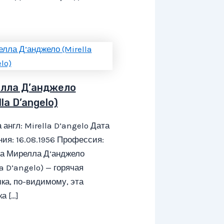
лла Д’анджело
lla D’angelo)
 англ: Mirella D’angelo Дата
ия: 16.08.1956 Профессия:
са Мирелла Д’анджело
la D’angelo) — горячая
ка, по-видимому, эта
а […]