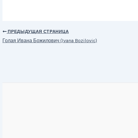
ПРЕДЫДУЩАЯ СТРАНИЦА
Навигация
Голая Ивана Божилович (Ivana Bozilovic)
по
записям