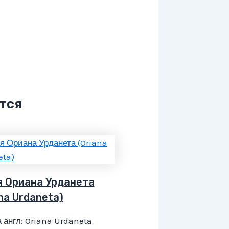
тся
я Ориана Урданета
na Urdaneta)
 англ: Oriana Urdaneta