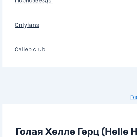
Порнозвезды
Onlyfans
Celleb.club
Гл
Голая Хелле Герц (Helle H