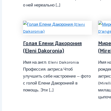
о ней нереально […]
Голая Елени Дакорония
Мире
(Eleni Dakoronia)
(Mire
Имя на англ: Eleni Dakoronia
Имя на
Профессия: актриса Чтоб
рожден
улучшить себе настроение — фото
актри
с голой Елени Дакоронией в
(Mirel
помощь. Эти […]
милаш
цыпочк