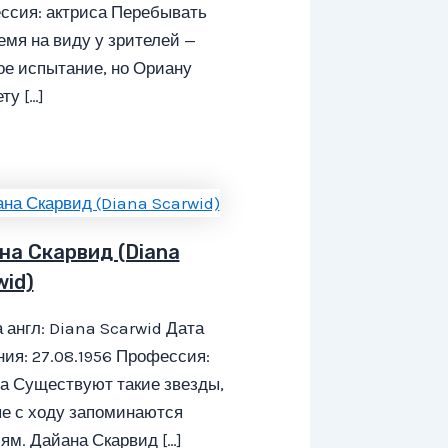
ссия: актриса Перебывать
емя на виду у зрителей —
е испытание, но Ориану
ту […]
на Скарвид (Diana
wid)
 англ: Diana Scarwid Дата
ия: 27.08.1956 Профессия:
а Существуют такие звезды,
е с ходу запоминаются
ям. Дайана Скарвид […]