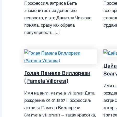
Профессия: актриса Быть
Профе
знаменитостью довольно
все вр
непросто, и это Даниэла Чикконе
сложно
поняла, сразу как обрела
Урдане
популярность. […]
Дайа
Голая Памела Виллорези
Scar
(Pamela Villoresi)
Имя на
Имя на англ: Pamela Villoresi Дата
рожден
рождения: 01.01.1957 Профессия:
актрис
актриса Памела Виллорези
которы
(Pamela Villoresi) — такая красотка,
зрител