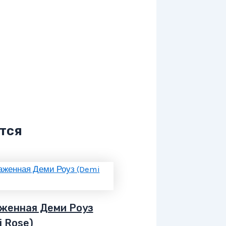
тся
женная Деми Роуз
i Rose)