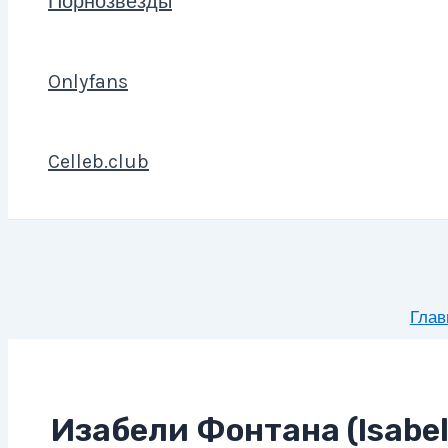
Порнозвезды
Onlyfans
Celleb.club
Глав
Изабели Фонтана (Isabel