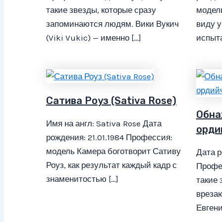
такие звезды, которые сразу
модел
запоминаются людям. Вики Вукич
виду у
(Viki Vukic) — именно […]
испыта
Сатива Роуз (Sativa Rose)
Обна
Имя на англ: Sativa Rose Дата
орди
рождения: 21.01.1984 Профессия:
модель Камера боготворит Сативу
Дата р
Роуз, как результат каждый кадр с
Профе
знаменитостью […]
такие 
врезаю
Евгени