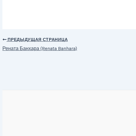
ПРЕДЫДУЩАЯ СТРАНИЦА
Навигация
Рената Банхара (Renata Banhara)
по
записям