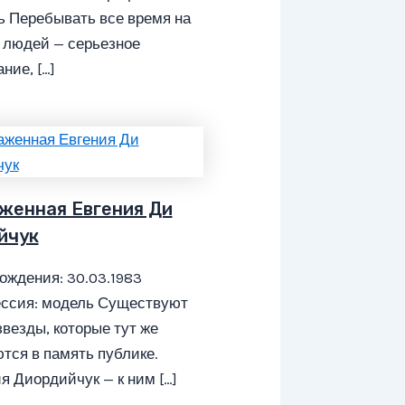
ь Перебывать все время на
 людей — серьезное
ние, […]
женная Евгения Ди
йчук
ождения: 30.03.1983
ссия: модель Существуют
звезды, которые тут же
тся в память публике.
я Диордийчук — к ним […]