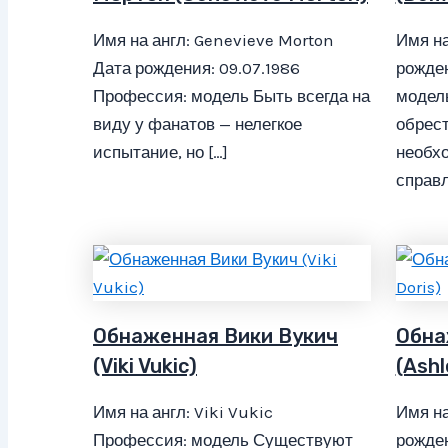
Имя на англ: Genevieve Morton
Имя на
Дата рождения: 09.07.1986
рожден
Профессия: модель Быть всегда на
модел
виду у фанатов — нелегкое
обрест
испытание, но […]
необх
справл
Обнаженная Вики Вукич
Обна
(Viki Vukic)
(Ashl
Имя на англ: Viki Vukic
Имя на
Профессия: модель Существуют
рожден