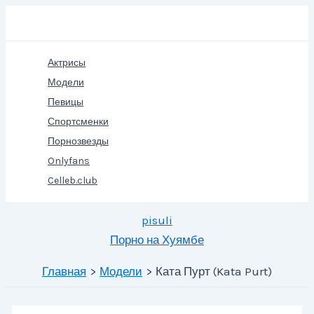
Перейти
Поиск
к
содержимому
Актрисы
Модели
Певицы
Спортсменки
Порнозвезды
Onlyfans
Celleb.club
pisuli
Порно на Хуямбе
Главная
Модели
Ката Пурт (Kata Purt)