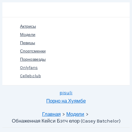
Перейти
Поиск
к
содержимому
Актрисы
Модели
Певицы
Спортсменки
Порнозвезды
Onlyfans
Celleb.club
pisuli
Порно на Хуямбе
Главная
Модели
Обнаженная Кейси Бэтч елор (Casey Batchelor)