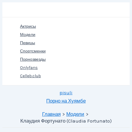
Перейти
Поиск
к
содержимому
Актрисы
Модели
Певицы
Спортсменки
Порнозвезды
Onlyfans
Celleb.club
pisuli
Порно на Хуямбе
Главная
Модели
Клаудия Фортунато (Claudia Fortunato)