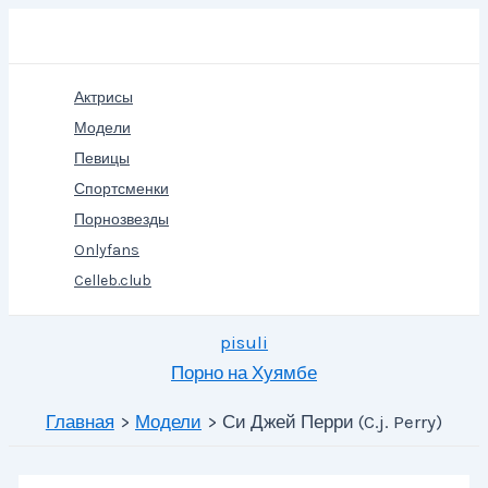
Перейти
Поиск
к
содержимому
Актрисы
Модели
Певицы
Спортсменки
Порнозвезды
Onlyfans
Celleb.club
pisuli
Порно на Хуямбе
Главная
Модели
Си Джей Перри (C.j. Perry)