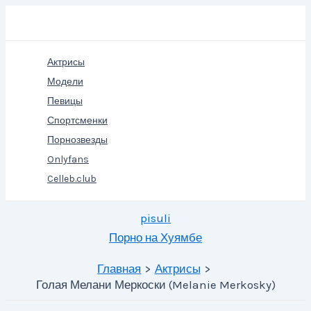
Перейти
Поиск
к
содержимому
Актрисы
Модели
Певицы
Спортсменки
Порнозвезды
Onlyfans
Celleb.club
pisuli
Порно на Хуямбе
Главная
Актрисы
Голая Мелани Меркоски (Melanie Merkosky)