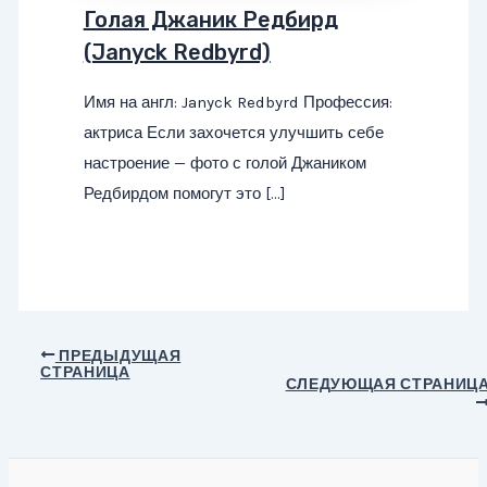
Голая Джаник Редбирд
(Janyck Redbyrd)
Имя на англ: Janyck Redbyrd Профессия:
актриса Если захочется улучшить себе
настроение — фото с голой Джаником
Редбирдом помогут это […]
Навигация
ПРЕДЫДУЩАЯ
СТРАНИЦА
по
СЛЕДУЮЩАЯ СТРАНИЦ
записям