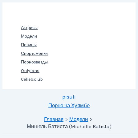
Перейти
Поиск
к
содержимому
Актрисы
Модели
Певицы
Спортсменки
Порнозвезды
Onlyfans
Celleb.club
pisuli
Порно на Хуямбе
Главная
Модели
Мишель Батиста (Michelle Batista)