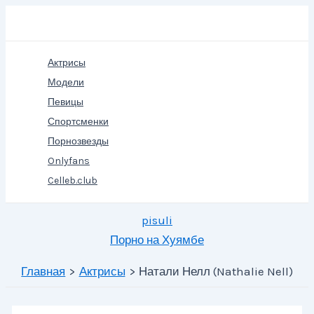
Перейти
Поиск
к
содержимому
Актрисы
Модели
Певицы
Спортсменки
Порнозвезды
Onlyfans
Celleb.club
pisuli
Порно на Хуямбе
Главная
Актрисы
Натали Нелл (Nathalie Nell)