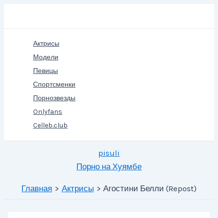
Перейти
Поиск
к
содержимому
Актрисы
Модели
Певицы
Спортсменки
Порнозвезды
Onlyfans
Celleb.club
pisuli
Порно на Хуямбе
Главная
Актрисы
Агостини Белли (Repost)