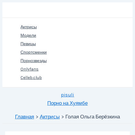
Перейти
Поиск
к
содержимому
Актрисы
Модели
Певицы
Спортсменки
Порнозвезды
Onlyfans
Celleb.club
pisuli
Порно на Хуямбе
Главная
Актрисы
Голая Ольга Берёзкина