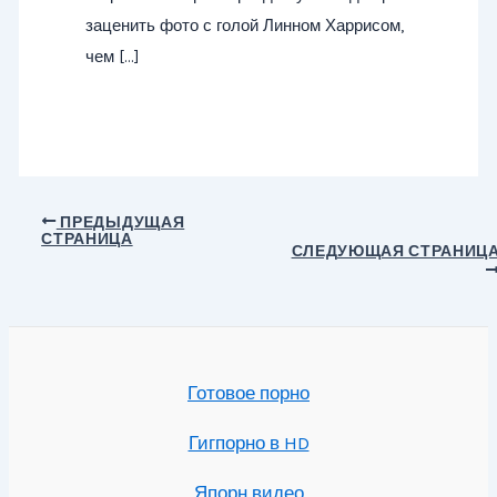
заценить фото с голой Линном Харрисом,
чем […]
Навигация
ПРЕДЫДУЩАЯ
СТРАНИЦА
по
СЛЕДУЮЩАЯ СТРАНИЦ
записям
Готовое порно
Гигпорно в HD
Япорн видео