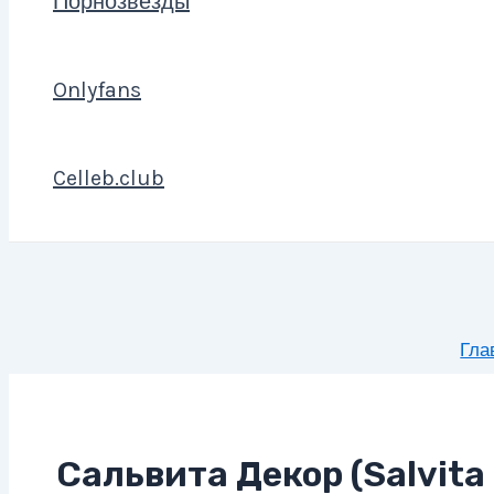
Порнозвезды
Onlyfans
Celleb.club
Гла
Сальвита Декор (Salvita