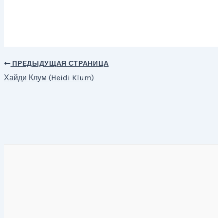
ПРЕДЫДУЩАЯ СТРАНИЦА
Навигация
Хайди Клум (Heidi Klum)
по
записям