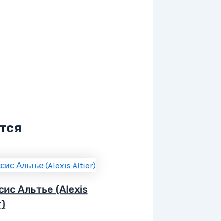
тся
ис Альтье (Alexis
r)