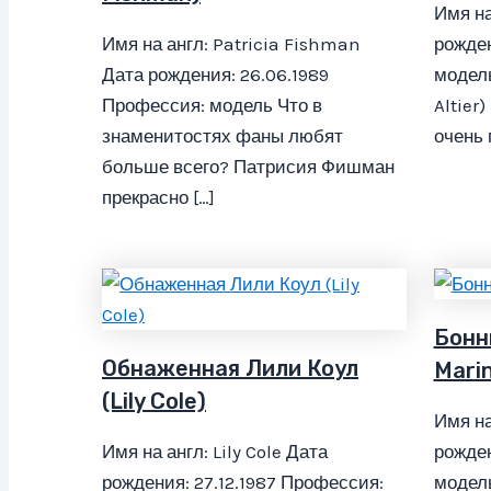
Имя на
Имя на англ: Patricia Fishman
рожден
Дата рождения: 26.06.1989
модель
Профессия: модель Что в
Altier
знаменитостях фаны любят
очень 
больше всего? Патрисия Фишман
прекрасно […]
Бонн
Обнаженная Лили Коул
Mari
(Lily Cole)
Имя на
Имя на англ: Lily Cole Дата
рожден
рождения: 27.12.1987 Профессия:
модел