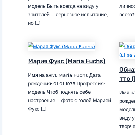
модель Быть всегда на виду у
лично
зрителей — серьезное испытание,
всего?
но […]
Мария Фукс (Maria Fuchs)
Обна
Имя на англ: Maria Fuchs Дата
тто (
рождения: 01.01.1975 Профессия:
модель Чтоб поднять себе
Имя на
настроение — фото с голой Марией
рожден
Фукс […]
модел
виду у
творче