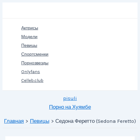
Перейти
Поиск
к
содержимому
Актрисы
Модели
Певицы
Спортсменки
Порнозвезды
Onlyfans
Celleb.club
pisuli
Порно на Хуямбе
Главная
Певицы
Седона Феретто (Sedona Feretto)