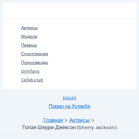
Перейти
Поиск
к
содержимому
Актрисы
Модели
Певицы
Спортсменки
Порнозвезды
Onlyfans
Celleb.club
pisuli
Порно на Хуямбе
Главная
Актрисы
Голая Шерри Джексон (Sherry Jackson)