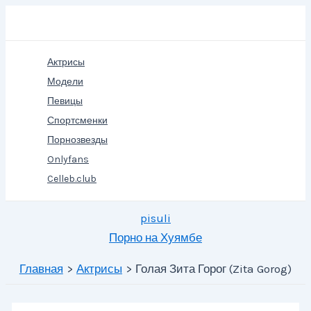
Перейти
Поиск
к
содержимому
Актрисы
Модели
Певицы
Спортсменки
Порнозвезды
Onlyfans
Celleb.club
pisuli
Порно на Хуямбе
Главная
Актрисы
Голая Зита Горог (Zita Gorog)