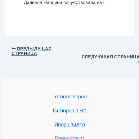
Даниэла Нардини почувствовала на […]
Навигация
ПРЕДЫДУЩАЯ
СТРАНИЦА
по
СЛЕДУЮЩАЯ СТРАНИЦ
записям
Готовое порно
Гигпорно в HD
Япорн видео
Порнокавказ