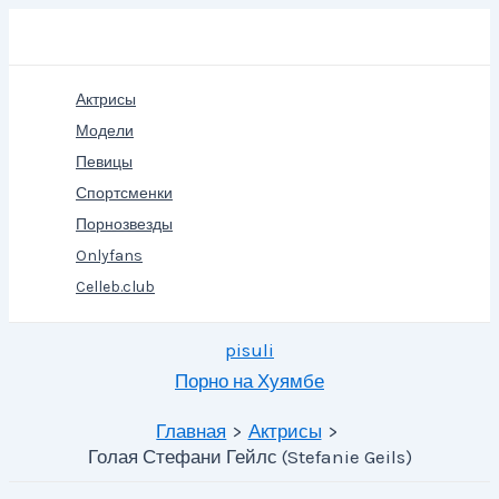
Перейти
Поиск
к
содержимому
Актрисы
Модели
Певицы
Спортсменки
Порнозвезды
Onlyfans
Celleb.club
pisuli
Порно на Хуямбе
Главная
Актрисы
Голая Стефани Гейлс (Stefanie Geils)