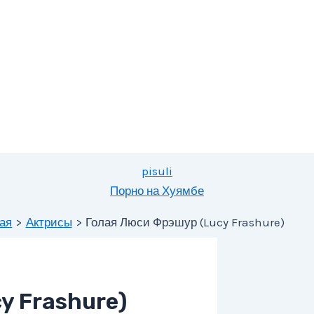
pisuli
Порно на Хуямбе
ая
Актрисы
Голая Люси Фрэшур (Lucy Frashure)
y Frashure)