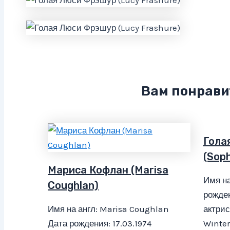
Вам понрави
Гола
(Soph
Мариса Кофлан (Marisa
Имя на
Coughlan)
рожден
Имя на англ: Marisa Coughlan
актрис
Дата рождения: 17.03.1974
Winter