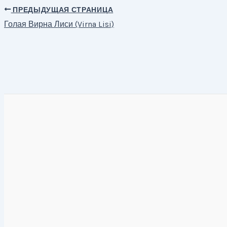
ПРЕДЫДУЩАЯ СТРАНИЦА
Навигация
Голая Вирна Лиси (Virna Lisi)
по
записям