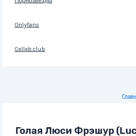
Порнозвезды
Onlyfans
Celleb.club
Главн
Голая Люси Фрэшур (Luc