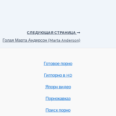
СЛЕДУЮЩАЯ СТРАНИЦА
Голая Марта Андерсон (Marta Anderson)
Готовое порно
Гигпорно в HD
Япорн видео
Порнокавказ
Поиск порно