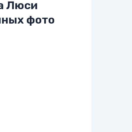
а Люси
нных фото